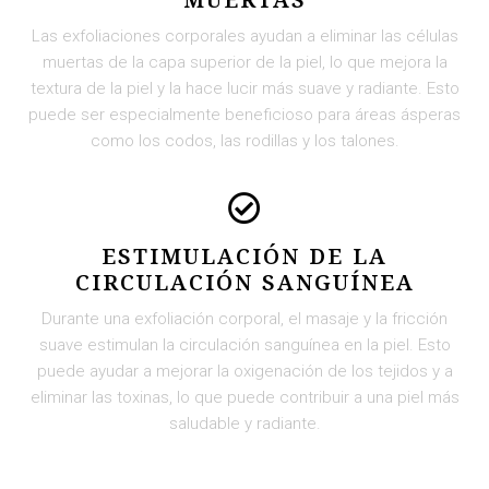
MUERTAS
Las exfoliaciones corporales ayudan a eliminar las células
muertas de la capa superior de la piel, lo que mejora la
textura de la piel y la hace lucir más suave y radiante. Esto
puede ser especialmente beneficioso para áreas ásperas
como los codos, las rodillas y los talones.
ESTIMULACIÓN DE LA
CIRCULACIÓN SANGUÍNEA
Durante una exfoliación corporal, el masaje y la fricción
suave estimulan la circulación sanguínea en la piel. Esto
puede ayudar a mejorar la oxigenación de los tejidos y a
eliminar las toxinas, lo que puede contribuir a una piel más
saludable y radiante.