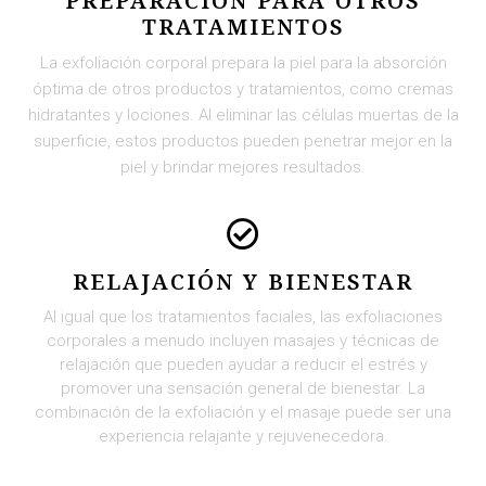
PREPARACIÓN PARA OTROS
TRATAMIENTOS
La exfoliación corporal prepara la piel para la absorción
óptima de otros productos y tratamientos, como cremas
hidratantes y lociones. Al eliminar las células muertas de la
superficie, estos productos pueden penetrar mejor en la
piel y brindar mejores resultados.
RELAJACIÓN Y BIENESTAR
Al igual que los tratamientos faciales, las exfoliaciones
corporales a menudo incluyen masajes y técnicas de
relajación que pueden ayudar a reducir el estrés y
promover una sensación general de bienestar. La
combinación de la exfoliación y el masaje puede ser una
experiencia relajante y rejuvenecedora.